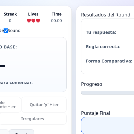
Streak
Lives
Time
Resultados del Round
0
00:00
de
Sound
Tu respuesta:
Regla correcta:
O BASE:
—
Forma Comparativa:
para comenzar.
Progreso
le
Quitar ‘y’ + ier
te + er
Puntaje Final
Irregulares