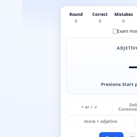
Round
Correct
Mistakes
0
0
0
Exam mo
ADJETIV
Presiona Start 
Dob
+ er / -r
Consonan
more + adjetivo