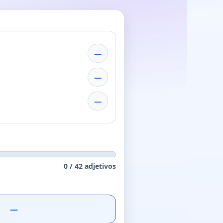
—
—
—
0
/
42
adjetivos
—